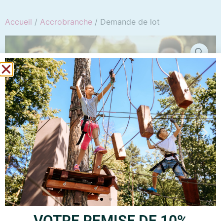
Accueil
/
Accrobranche
/ Demande de lot
Demande de lot
25,00
€
VOTRE REMISE DE 10%