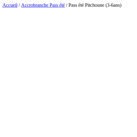
Passer
Accueil
/
Accrobranche Pass été
/ Pass été Pitchoune (3-6ans)
au
contenu