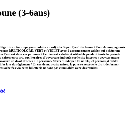
oune (3-6ans)
ligatoire : Accompagnant adulte au sol)​ + la Super Tyro’Pitchoune / Tarif Accompagnants
 3 parcours MULTICOLORE, VERT et VIOLET avec 1 accompagnant adulte qui achète une
ec l’enfant dans ces parcours​ / Ce Pass est valable et utilisable pendant toute la période
 la saison en cours, aux horaires d’ouverture indiqués sur le site internet : www.aventure-
procure un droit d’accès à 1 personne. Merci d’indiquer les nom(s) et prénom(s) du/des
effet lors du règlement / En cas de mauvaise météo, le parc se réserve le droit de fermer
ces achetées via cette billetterie ne sont pas cumulables avec des remises
été