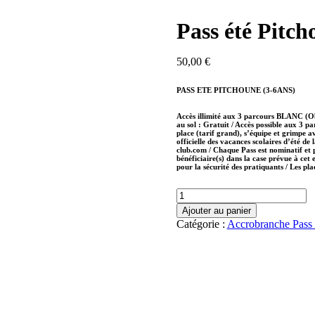
Pass été Pitch
50,00
€
PASS ETE PITCHOUNE (3-6ANS)
Accès illimité aux 3 parcours BLANC (Ob
au sol : Gratuit​ / Accès possible aux
place (tarif grand), s’équipe et grimpe av
officielle des vacances scolaires d’été de
club.com / Chaque Pass est nominatif et 
bénéficiaire(s) dans la case prévue à cet 
pour la sécurité des pratiquants / Les pla
quantité
de
Ajouter au panier
Pass
Catégorie :
Accrobranche Pass 
été
Pitchoune
(3-
6ans)