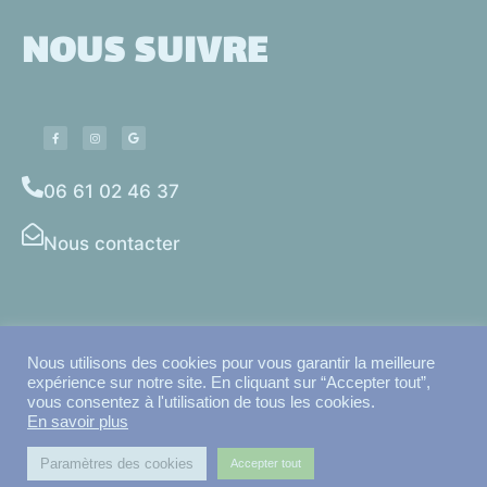
NOUS SUIVRE
06 61 02 46 37
Nous contacter
Mentions légales
Conditions générales de vente
Nous utilisons des cookies pour vous garantir la meilleure
Politique de confidentialité
expérience sur notre site. En cliquant sur “Accepter tout”,
vous consentez à l'utilisation de tous les cookies.
En savoir plus
© Tous droits réservés
Paramètres des cookies
Accepter tout
Fait avec
par Aventure Club