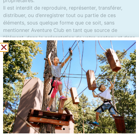
propriétaires.
Il est interdit de reproduire, représenter, transférer,
distribuer, ou d’enregistrer tout ou partie de ces
éléments, sous quelque forme que ce soit, sans
mentionner Aventure Club en tant que source de
l’élément, dans la présentation de votre contenu et dans
la taille originale de la source.
DONNÉES PERSONNELLES
Les données personnelles collectées par
www.aventure-
club.com
sont uniquement destinées à un usage interne.
En aucun cas, ces données ne seront communiquées ou
vendues à des tiers. Conformément à la législation
française, vous disposez d’un droit d’accès, de
modification, de rectification et de suppression des
données qui vous concernent.
COOKIES