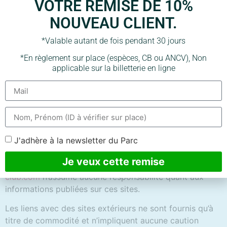
VOTRE REMISE DE 10%
Les « cookies » sont des petits fichiers que
NOUVEAU CLIENT.
l’administrateur d’un serveur installe sur votre ordinateur
et qui permettent de mémoriser des données relatives à
*Valable autant de fois pendant 30 jours
l’internaute lorsque celui-ci se connecte au site.
*En règlement sur place (espèces, CB ou ANCV), Non
applicable sur la billetterie en ligne
www.aventure-club.com
utilise quelques cookies pour
mémoriser les préférences de votre profil, sans retenir
aucune autre donnée masquée.
LIENS
Les sites reliés directement ou indirectement au
J'adhère à la newsletter du Parc
site
www.aventure-club.com
ne sont pas sous son
Je veux cette remise
contrôle. En conséquence,
www.aventure-
club.com
n’assume aucune responsabilité quant aux
informations publiées sur ces sites.
Les liens avec des sites extérieurs ne sont fournis qu’à
titre de commodité et n’impliquent aucune caution